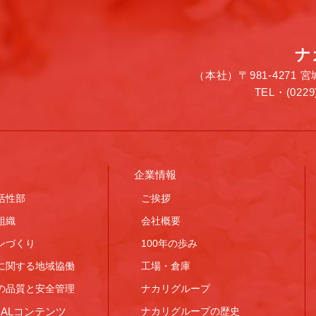
ナ
（本社）〒981-4271
TEL・(0229
企業情報
活性部
ご挨拶
組織
会社概要
ンづくり
100年の歩み
に関する地域協働
工場・倉庫
の品質と安全管理
ナカリグループ
CIALコンテンツ
ナカリグループの歴史