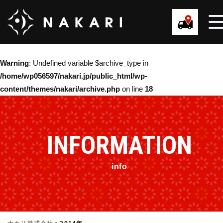
Warning
: Undefined variable $archive_type in
/home/wp056597/nakari.jp/public_html/wp-
content/themes/nakari/archive.php
on line
18
INFORMATION
info