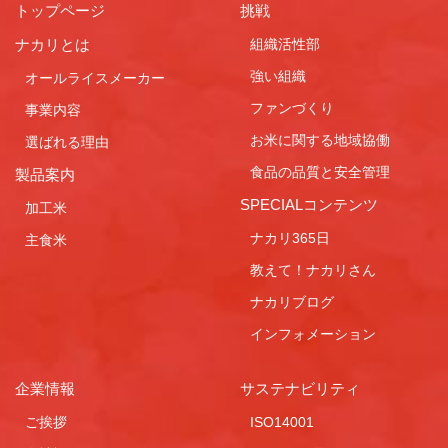
トップページ
挑戦
ナカリとは
組織活性部
強い組織
オールライスメーカー
ファンづくり
事業内容
お米に関する地域協働
選ばれる理由
食品の品質と安全管理
製品案内
SPECIALコンテンツ
加工米
ナカリ365日
主食米
教えて！ナカリさん
ナカリブログ
インフォメーション
企業情報
サステナビリティ
ご挨拶
ISO14001