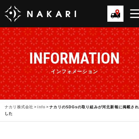
INFORMATION
インフォメーション
ナカリ株式会社
>
info
>
ナカリのSDGsの取り組みが河北新報に掲載さ
した